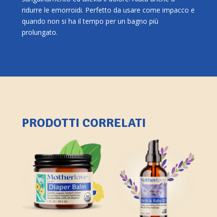
ridurre le emorroidi. Perfetto da usare come impacco e
quando non si ha il tempo per un bagno più
prolungato.
PRODOTTI CORRELATI