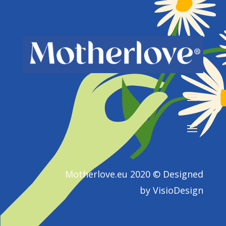
Motherlove.eu 2020 © Designed
by
VisioDesign