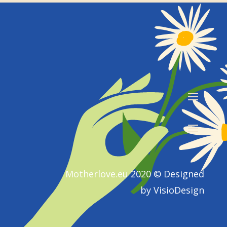
Motherlove.eu 2020 © Designed
by
VisioDesign