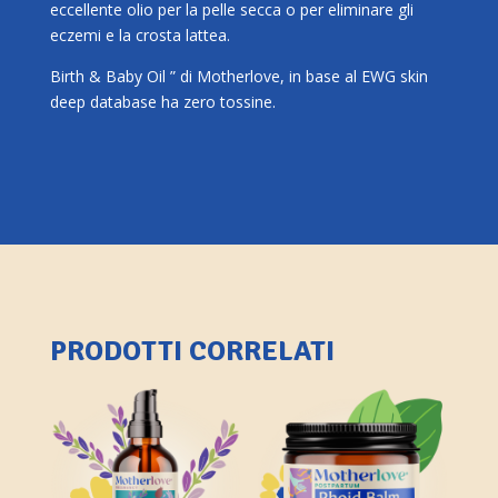
eccellente olio per la pelle secca o per eliminare gli
eczemi e la crosta lattea.
Birth & Baby Oil ” di Motherlove, in base al EWG skin
deep database ha zero tossine.
PRODOTTI CORRELATI